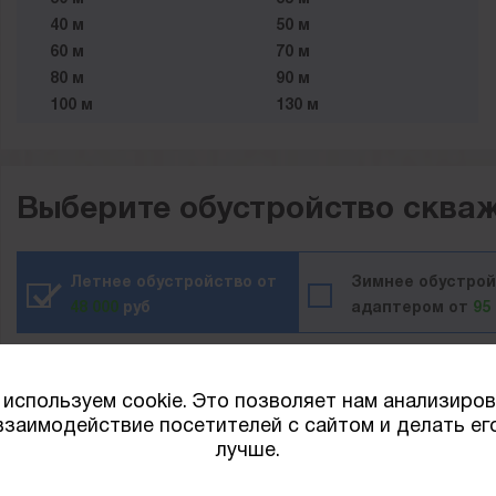
40 м
50 м
60 м
70 м
80 м
90 м
100 м
130 м
150 м
180 м
Выберите обустройство сква
Летнее обустройство от
Зимнее обустрой
48 000
руб
адаптером от
95
Рассч
используем cookie. Это позволяет нам анализиро
взаимодействие посетителей с сайтом и делать ег
лучше.
С помощью калькулятора вы можете рассчитать п