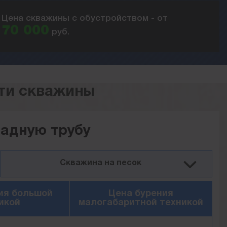
Цена скважины с обустройством - от
70 000
руб.
ти скважины
садную трубу
Скважина на песок
ия большой
Цена бурения
икой
малогабаритной техникой