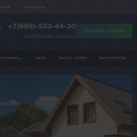
антии
Контакты
+7(965)-333-44-30
Заказать звонок
info@skvazhiny-burenie.ru
 скважин
Цены
Карта глубин
Калькулятор