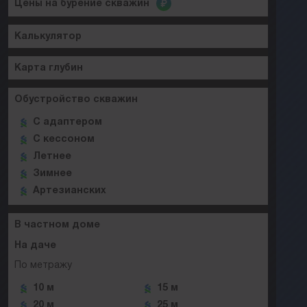
Цены на бурение скважин
Калькулятор
Карта глубин
Обустройство скважин
C адаптером
C кессоном
Летнее
Зимнее
Артезианских
В частном доме
На даче
По метражу
10 м
15 м
20 м
25 м