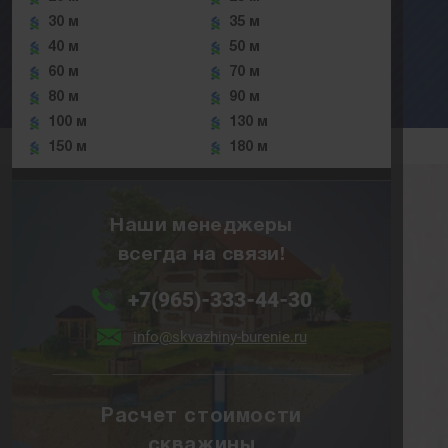
30 м
35 м
40 м
50 м
60 м
70 м
80 м
90 м
100 м
130 м
150 м
180 м
Наши менеджеры
всегда на связи!
+7(965)-333-44-30
info@skvazhiny-burenie.ru
Расчет стоимости
скважины