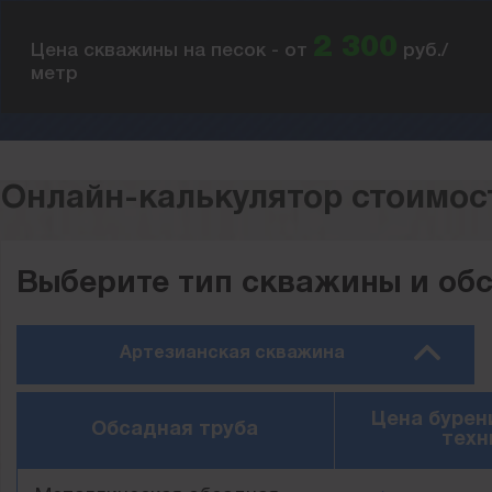
2 300
Цена скважины на песок - от
руб./
метр
Онлайн-калькулятор стоимос
Выберите тип скважины и об
Артезианская скважина
Цена бурен
Обсадная труба
техн