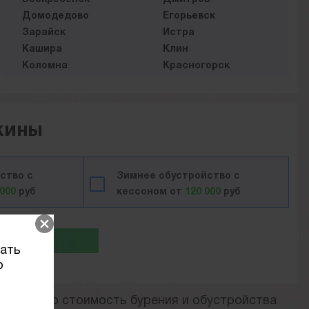
Домодедово
Егорьевск
Зарайск
Истра
Кашира
Клин
Коломна
Красногорск
Видное
Лотошино
Люберцы
Можайск
Мытищи
Наро-Фоминск
жины
Ногинск
Одинцово
Озёры
Орехово-Зуево
Павловский-Посад
Подольск
ство с
Зимнее обустройство с
Пушкино
Раменское
 000
руб
кессоном от
120 000
руб
Руза
Сергиев Посад
Серебряные пруды
Серпухов
Солнечногорск
Ступино
итать
Талдом
Химки
вать
Чехов
Шатура
о
Шаховская
Щёлково
римерную стоимость бурения и обустройства