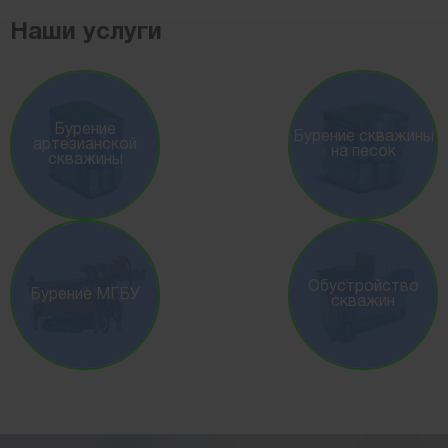
Наши услуги
Бурение
Бурение скважины
артезианской
на песок
скважины
Обустройство
Бурение МГБУ
скважин